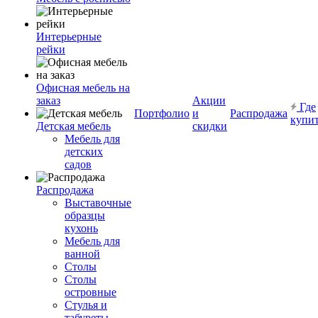
Интерьерные
рейки
Офисная мебель на
заказ
Акции
Где
Портфолио
и
Распродажа
купи
Детская мебель
скидки
Мебель для
детских
садов
Распродажа
Выставочные
образцы
кухонь
Мебель для
ванной
Столы
Столы
островные
Стулья и
табуреты