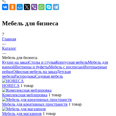
Мебель для бизнеса
7
Главная
—
Каталог
—
Мебель для бизнеса
Кухни на заказ
Столы и стулья
Корпусная мебель
Мебель для
ванной
Витрины и буфеты
Мебель с росписью
Интерьерные
рейки
Офисная мебель на заказ
Детская
мебель
Распродажа
Садовая мебель
HORECA
1 товар
Комплексная меблировка
1 товар
Мебель для креативных пространств
1 товар
Мебель для магазинов
1 товар