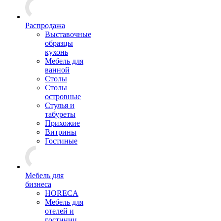
Распродажа
Выставочные
образцы
кухонь
Мебель для
ванной
Столы
Столы
островные
Стулья и
табуреты
Прихожие
Витрины
Гостиные
Мебель для
бизнеса
HORECA
Мебель для
отелей и
гостиниц