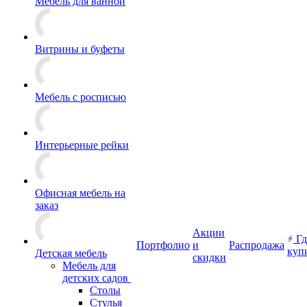
Мебель для ванной
Витрины и буфеты
Мебель с росписью
Интерьерные рейки
Офисная мебель на
заказ
Акции
Гд
Портфолио
и
Распродажа
куп
Детская мебель
скидки
Мебель для
детских садов
Столы
Стулья