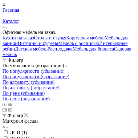
4
Главная
—
Каталог
—
Офисная мебель на заказ
Кухни на заказ
Столы и стулья
Корпусная мебель
Мебель для
ванной
Витрины и буфеты
Мебель с росписью
Интерьерные
рейки
Детская мебель
Распродажа
Мебель для бизнеса
Садовая
мебель
Фильтр
По умолчанию (возрастание)
По популярности (убывание)
По популярности (возрастание)
По алфавиту (убывание)
По алфавиту (возрастание)
По цене (убывание)
По цене (возрастание)
Фильтр
Материал фасада
ДСП (
1
)